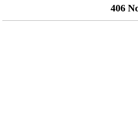
406 No